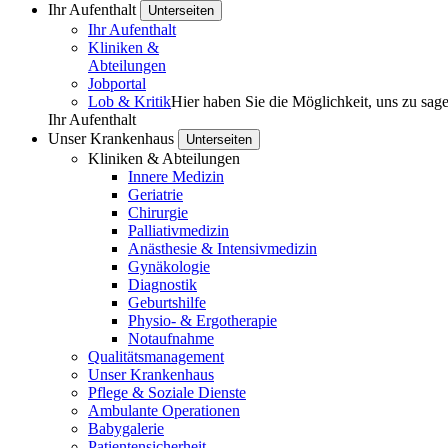
Ihr Aufenthalt
Unterseiten
Ihr Aufenthalt
Kliniken &
Abteilungen
Jobportal
Lob & Kritik
Hier haben Sie die Möglichkeit, uns zu sag
Ihr Aufenthalt
Unser Krankenhaus
Unterseiten
Kliniken & Abteilungen
Innere Medizin
Geriatrie
Chirurgie
Palliativmedizin
Anästhesie & Intensivmedizin
Gynäkologie
Diagnostik
Geburtshilfe
Physio- & Ergotherapie
Notaufnahme
Qualitätsmanagement
Unser Krankenhaus
Pflege & Soziale Dienste
Ambulante Operationen
Babygalerie
Patienten­sicherheit