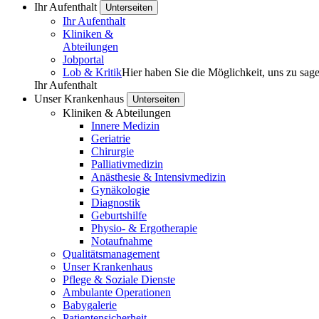
Ihr Aufenthalt
Unterseiten
Ihr Aufenthalt
Kliniken &
Abteilungen
Jobportal
Lob & Kritik
Hier haben Sie die Möglichkeit, uns zu sag
Ihr Aufenthalt
Unser Krankenhaus
Unterseiten
Kliniken & Abteilungen
Innere Medizin
Geriatrie
Chirurgie
Palliativmedizin
Anästhesie & Intensivmedizin
Gynäkologie
Diagnostik
Geburtshilfe
Physio- & Ergotherapie
Notaufnahme
Qualitätsmanagement
Unser Krankenhaus
Pflege & Soziale Dienste
Ambulante Operationen
Babygalerie
Patienten­sicherheit